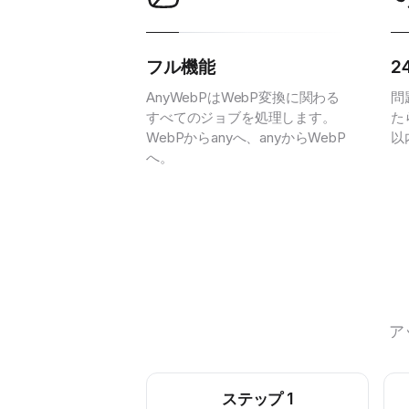
フル機能
2
AnyWebPはWebP変換に関わる
問
すべてのジョブを処理します。
た
WebPからanyへ、anyからWebP
以
へ。
ア
ステップ
1