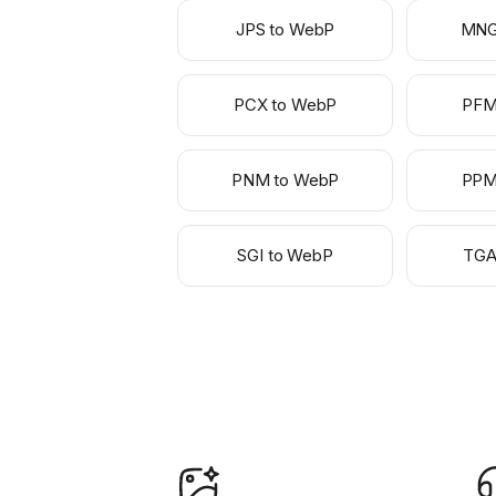
JPS to WebP
MNG
PCX to WebP
PFM
PNM to WebP
PPM
SGI to WebP
TGA