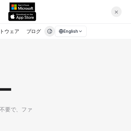
×
トウェア
ブログ
English
English
EN
繁體中文
CN
Deutsch
DE
Español
ES
ー
Français
FR
日本語
JA
한국어
KO
は不要で、ファ
Italiano
IT
。