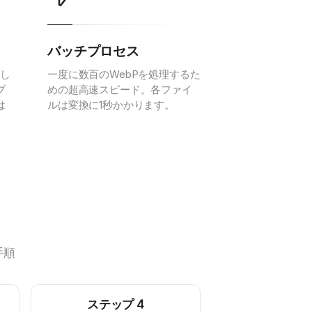
バッチプロセス
トし
一度に数百のWebPを処理するた
ブ
めの超高速スピード。各ファイ
は
ルは変換に1秒かかります。
手順
ステップ
4