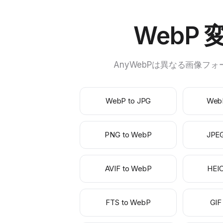
WebP
AnyWebPは異なる画像フ
WebP to JPG
Web
PNG to WebP
JPE
AVIF to WebP
HEI
FTS to WebP
GIF