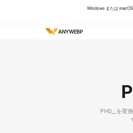
Windows または m
ANYWEBP
PH0__を