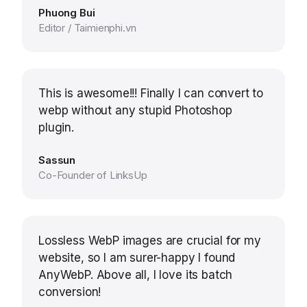
Phuong Bui
Editor / Taimienphi.vn
This is awesome!!! Finally I can convert to
webp without any stupid Photoshop
plugin.
Sassun
Co-Founder of LinksUp
Lossless WebP images are crucial for my
website, so I am surer-happy I found
AnyWebP. Above all, I love its batch
conversion!